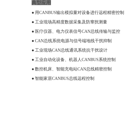
典型应用
●
用
CANBUS
输出模拟量对设备进行
远程
精密
控制
●
工业现场高精度
数据采集及防窜扰
测量
●
医疗仪器、电力仪表
信号
CAN
总线传输与监控
●
CAN
总线系统电源与信号端地线干扰抑制
●
工业现场
CAN
总线通讯系统抗干扰设计
●
工业
自动化设备、
机器人
CANBUS
系统控制
●
数控机床、
智能充电站
CAN
总线精密控制
●
智能家居
CANBUS
总线远程控制