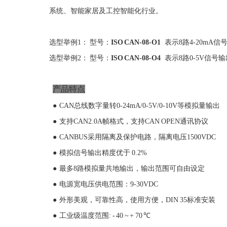
系统、智能家居及工控智能化行业。
选型举例1： 型号：
ISO
CAN-
08-
O1
表示8路4-20mA信
选型举例2： 型号：
ISO
CAN-
08-
O
4
表示8路0-5V信号
产品特点
●
CAN
总线数字量转
0-2
4
mA/
0-5V/
0-10V
等模拟量输出
●
支持
CAN2.0A
帧格式，支持
CAN
OPEN
通讯协议
●
CANBUS
采用隔离及保护电路，隔离电压
1500VDC
●
模拟
信号输出精度优于
0.2%
●
最多
8
路模拟量共地输出，输出范围可自由设定
●
电源宽电压供电范围：
9-30VDC
●
外形美观，可靠性高，使用方便，
DIN 35
标准安装
●
工业级温度范围
: - 40 ~ +
70
℃