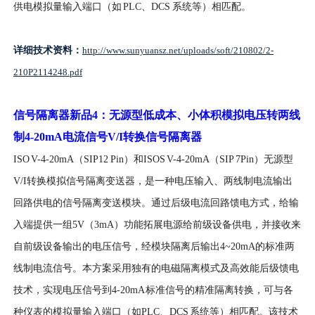
供电模拟量输入端口（如 PLC、DCS 系统等）相匹配。
详细技术资料：
http://www.sunyuansz.net/uploads/soft/210802/2-
210P2114248.pdf
信号隔离器新品
4
：无源型低成本、小体积模拟电压转两线
制
4-20mA
电流信号
V/I
转换信号隔离器
I
SO V-4-20mA（SIP12 Pin）和ISOS V-4-20mA（SIP 7Pin）无源型
V/I转换模拟信号隔离变送器，是一种电压输入、两线制电流输出
回路供电的信号隔离变送模块。通过后级电流回路馈电方式，给输
入端提供一组5V（3mA）功能拓展电源给前级设备供电，并接收来
自前级设备输出的电压信号，经模块隔离后输出4~20mA的标准两
线制电流信号。本方案采用独有的电磁隔离模式及高效能后级馈电
技术，实现电压信号到4-20mA 标准信号的精准隔离转换，可与各
种仪表的模拟量输入端口（如PLC、DCS 系统等）相匹配。该技术