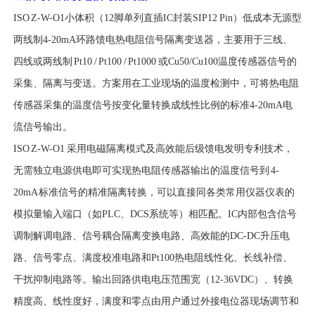
I
SO Z-W-O1小体积（12脚单列直插IC封装SIP12 Pin）低成本无源型
两线制4-20mA环路馈电热电阻信号隔离变送器，主要用于三线、
四线或两线制 Pt10 / Pt100 / Pt1000 或Cu50/Cu100温度传感器信号的
采集、隔离与变送。方案用在工业现场的温度检测中，可将热电阻
传感器采集的温度信号按变化量转换成线性比例的标准4-20mA电
流信号输出。
ISO Z-W-O1 采用电磁隔离模式及高效能后级馈电发明专利技术，
无需独立电源供电即可实现热电阻传感器输出的温度信号到 4-
20mA 标准信号的精准隔离转换，可以直接同各类常用仪器仪表的
模拟量输入端口（如PLC、DCS系统等）相匹配。IC内部包含信号
调制解调电路、信号耦合隔离变换电路、高效能的DC-DC升压电
路、信号零点、满度校准电路和Pt100热电阻线性化、长线补偿、
干扰抑制电路等。输出回路供电电压范围宽（12-36VDC）、转换
精度高、线性度好，满度和零点由用户通过外接电位器现场调节和