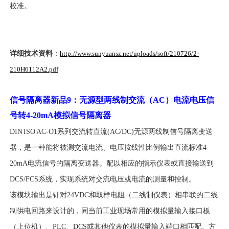
校准。
详细技术资料
：
http://www.sunyuansz.net/uploads/soft/210726/2-
210H6112A2.pdf
信号隔离器新品
9
：无源型两线制交流（
AC
）电流电压信
号转
4-20mA
模拟信号隔离器
DIN ISO AC-O1系列交流转直流(AC/DC)无源两线制信号隔离变送
器，是一种能将被测交流电流、电压按线性比例输出直流标准4-
20mA电流信号的隔离变送器。配以相应的指示仪表或直接输送到
DCS/FCS系统，实现系统对交流电压或电流的测量和控制。
该模块输出是针对24VDC和取样电阻（二线制仪表）相串联的二线
制供电回路来设计的，同当前工业现场常用的模拟量输入接口板
（上位机）、PLC、DCS或其他仪表的模拟量输入端口相匹配。方