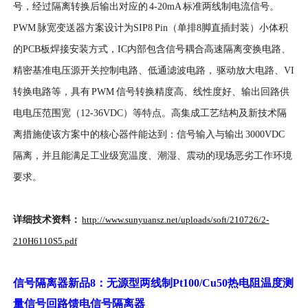
号，经过隔离转换后输出对应的 4-20mA 标准两线制电流信号。
PWM 脉宽变送器方案设计为SIP8 Pin（单排8脚直插封装）小体积
的PCB板焊接安装方式，IC内部包含信号耦合高速隔离变换电路、
精密基准电压源开关控制电路、低通滤波电路， 驱动放大电路、VI
转换电路等，具有 PWM 信号转换精度高、线性度好、输出回路供
电电压范围宽（12-36VDC）等特点。高集成工艺结构及新技术隔
离措施使该方案中的核心器件能达到：信号输入与输出 3000VDC
隔离，并且能满足工业级宽温度、潮湿、震动的现场恶劣工作环境
要求。
详细技术资料
：
http://www.sunyuansz.net/uploads/soft/210726/2-
210H6110S5.pdf
信号隔离器新品
8
：无源型两线制
Pt100/Cu50
热电阻温度测
量信号回路馈电信号隔离器