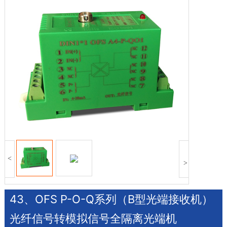
<
>
43、OFS P-O-Q系列（B型光端接收机）
光纤信号转模拟信号全隔离光端机