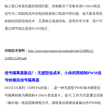
输入接口有源负载的现场匹配，有效解决了采集有源4-20mA电流
信号与二线制电流环供电回路接收口电源冲突问题。该方案采用高
效能的回路窃电技术，无需独立电源供电，使用非常方便，用户可
通过调节电位器进行ADJ校正。
详细技术资料
：
http://www.sunyuansz.net/uploads/soft/210802/2-
210P2112P4.pdf
信号隔离器新品
7
：无源型低成本、小体积两线制
PWM
信
号转模拟信号隔离器
I
SO D-O1系列（SIP8 Pin封装），是一种无源型 PWM 脉冲调宽信
号隔离转换为两线制 4-20mA 变送器 IC。该 IC 工作方式是通过后级
（输出端）电流回路馈电方式，接收来自前级设备输出的 PWM信