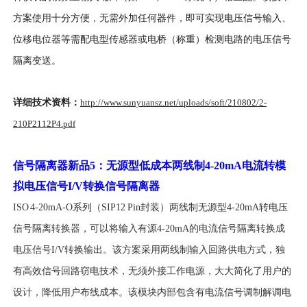
方案使用十分方便，无需外加任何器件，即可实现电压信号输入、
位移电位器等需配电型传感器或电桥（称重）检测电路的电压信号
隔离变送。
详细技术资料：
http://www.sunyuansz.net/uploads/soft/210802/2-
210P2112P4.pdf
信号隔离器新品
5
：无源型低成本两线制
4-20mA
电流转模
拟电压信号
I/V
转换信号隔离器
I
SO 4-20mA-O系列（SIP12 Pin封装）两线制无源型4-20mA转电压
信号隔离转换器，可以将输入有源4-20mA的电流信号隔离转换成
电压信号I/V转换输出。该方案采用两线制输入回路供电方式，独
有高效信号回路窃电技术，无须外接工作电源，大大简化了用户的
设计，降低用户布线成本。该模块内部包含有电流信号调制解调电